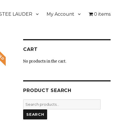
STEE LAUDER
My Account
0 items
CART
No products in the cart.
PRODUCT SEARCH
Search
for:
SEARCH