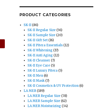
PRODUCT CATEGORIES
SK-II
(86)
SK-II Regular Size
(56)
SK-II Sample Size
(20)
SK-II Gift Set
(16)
SK-II Pitera Essentials
(12)
SK-II Whitening
(17)
SK-II Anti Aging
(12)
SK-II Cleanser
(7)
SK-II Eye Care
(5)
SK-II Luxury Pitera
(5)
SK-II Men
(6)
SK-II Mask
(7)
SK-II Cosmetics & UV Protection
(6)
LA MER
(189)
LA MER Regular Size
(78)
LA MER Sample Size
(62)
LA MER Moisturizing
(34)