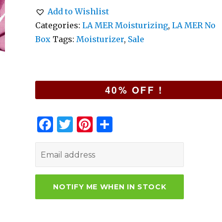
Add to Wishlist
Categories:
LA MER Moisturizing
,
LA MER No
Box
Tags:
Moisturizer
,
Sale
40% OFF !
F
T
Pi
S
a
w
n
h
c
it
te
ar
e
te
re
e
b
r
st
o
o