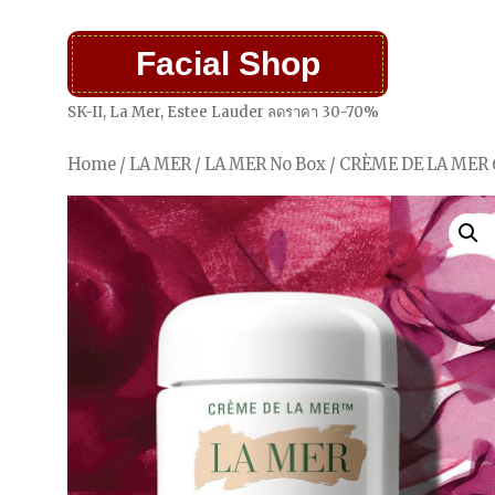
Facial Shop
SK-II, La Mer, Estee Lauder ลดราคา 30-70%
Home
/
LA MER
/
LA MER No Box
/ CRÈME DE LA MER