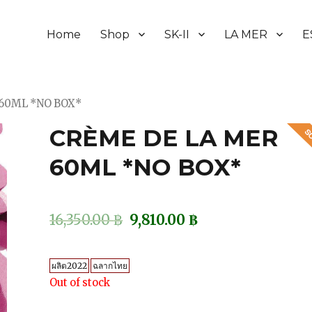
Home
Shop
SK-II
LA MER
E
 60ML *NO BOX*
CRÈME DE LA MER
60ML *NO BOX*
16,350.00
฿
9,810.00
฿
ผลิต2022
ฉลากไทย
Out of stock