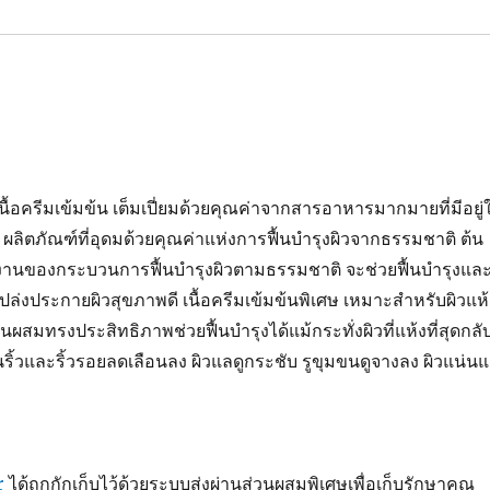
k
นื้อครีมเข้มข้น เต็มเปี่ยมด้วยคุณค่าจากสารอาหารมากมายที่มีอยู่
ลิตภัณฑ์ที่อุดมด้วยคุณค่าแห่งการฟื้นบำรุงผิวจากธรรมชาติ ต้น
ำงานของกระบวนการฟื้นบำรุงผิวตามธรรมชาติ จะช่วยฟื้นบำรุงแล
ปล่งประกายผิวสุขภาพดี เนื้อครีมเข้มข้นพิเศษ เหมาะสำหรับผิวแห้
่วนผสมทรงประสิทธิภาพช่วยฟื้นบำรุงได้แม้กระทั่งผิวที่แห้งที่สุดกลั
เส้นริ้วและริ้วรอยลดเลือนลง ผิวแลดูกระชับ รูขุมขนดูจางลง ผิวแน่น
r
ได้ถูกกักเก็บไว้ด้วยระบบส่งผ่านส่วนผสมพิเศษเพื่อเก็บรักษาคุณ