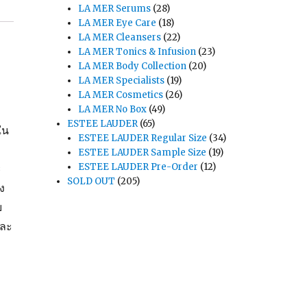
LA MER Serums
(28)
LA MER Eye Care
(18)
LA MER Cleansers
(22)
LA MER Tonics & Infusion
(23)
LA MER Body Collection
(20)
LA MER Specialists
(19)
LA MER Cosmetics
(26)
LA MER No Box
(49)
ESTEE LAUDER
(65)
ใน
ESTEE LAUDER Regular Size
(34)
ESTEE LAUDER Sample Size
(19)
ESTEE LAUDER Pre-Order
(12)
ะ
SOLD OUT
(205)
ง
บ
และ