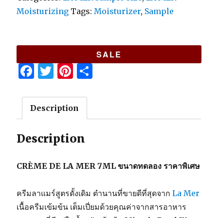
Moisturizing
Tags:
Moisturizer
,
Sample
SALE
F
T
Pi
S
a
w
n
h
c
it
te
ar
Description
e
te
re
e
b
r
st
Description
o
o
CRÈME DE LA MER 7ML ขนาดทดลอง ราคาพิเศษ
k
ครีมลาแมร์สูตรดั้งเดิม ตำนานที่ขายดีที่สุดจาก
La Mer
เนื้อครีมเข้มข้น เต็มเปี่ยมด้วยคุณค่าจากสารอาหาร