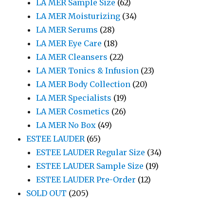
LA MER Sample Size
(62)
LA MER Moisturizing
(34)
LA MER Serums
(28)
LA MER Eye Care
(18)
LA MER Cleansers
(22)
LA MER Tonics & Infusion
(23)
LA MER Body Collection
(20)
LA MER Specialists
(19)
LA MER Cosmetics
(26)
LA MER No Box
(49)
ESTEE LAUDER
(65)
ESTEE LAUDER Regular Size
(34)
ESTEE LAUDER Sample Size
(19)
ESTEE LAUDER Pre-Order
(12)
SOLD OUT
(205)