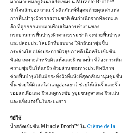
มากมายที่มีอยู่ในน้ำสกัดเข้มข้น Miracle Broth™
หัวใจหลักของ ลาแมร์ ผลิตภัณฑ์ที่อุดมด้วยคุณค่าแห่ง
การฟื้นบำรุงผิวจากธรรมชาติ ต้นกำเนิดจากท้องทะเล
ลึก ที่ถูกออกแบบมาเพื่อเสริมการทำงานของ
กระบวนการฟื้นบำรุงผิวตามธรรมชาติ จะช่วยฟื้นบำรุง
และปลอบประโลมผิวที่บอบบาง ให้กลับมาชุ่มชื้น
กระจ่างใส เปล่งประกายผิวสุขภาพดี เนื้อครีมเข้มข้น
พิเศษ เหมาะสำหรับผิวแห้งและผิวขาดน้ำ ที่ต้องการเพิ่ม
ความชุ่มชื่นให้แก่ผิว ด้วยส่วนผสมทรงประสิทธิภาพ
ช่วยฟื้นบำรุงได้แม้กระทั่งผิวที่แห้งที่สุดกลับมานุ่มชุ่มชื่น
ขึ้น ช่วยให้ผิวสดใส แลดูอ่อนเยาว์ ช่วยให้เส้นริ้วและริ้ว
รอยลดเลือนลง ผิวแลดูกระชับ รูขุมขนดูจางลง ผิวแน่น
และแข็งแรงขึ้นในระยะยาว
วิธีใช้
น้ำสกัดเข้มข้น Miracle Broth™ ใน
Crème de la