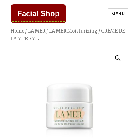
Facial Shop
MENU
Home
/
LA MER
/
LA MER Moisturizing
/ CRÈME DE
LA MER 7ML