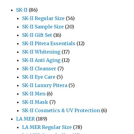
SK-II
(86)
SK-II Regular Size
(56)
SK-II Sample Size
(20)
SK-II Gift Set
(16)
SK-II Pitera Essentials
(12)
SK-II Whitening
(17)
SK-II Anti Aging
(12)
SK-II Cleanser
(7)
SK-II Eye Care
(5)
SK-II Luxury Pitera
(5)
SK-II Men
(6)
SK-II Mask
(7)
SK-II Cosmetics & UV Protection
(6)
LA MER
(189)
LA MER Regular Size
(78)