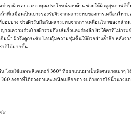
มบำรุงผิวรอบดวงตาคุณประโยชน์รอบด้าน ช่วยให้ผิวดูสุขภาพดีขึ้
้าที่เสมือนเป็นเบาะรองรับผิวจากผลกระทบของการเคลื่อนไหวข
ี่บอบบาง ช่วยผิวรับมือกับผลกระทบจากการเคลื่อนไหวของกล้ามเน
ญาณความร่วงโรยผิวรวมถึง เส้นริ้วและร่องลึก ผิวใต้ตาที่ไม่กระช
ิ่มน้ำ ผิวจึงดูกระชับ โอบอุ้มความชุ่มชื้นให้ผิวอย่างล้ำลึก หลังจาก
าติได้มากขึ้น
น โดยใช้แอพพลิเคเตอร์ 360° ที่ออกแบบมาเป็นพิเศษนวดเบาๆ ใต
 360 องศาที่ใต้ดวงตาและเหนือเปลือกตา จบด้วยการใช้นิ้วนางแต
ค่ะ