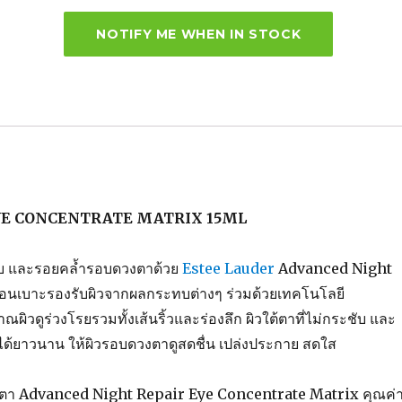
e
te
re
e
b
r
st
o
o
k
YE CONCENTRATE MATRIX 15ML
ะชับ และรอยคล้ำรอบดวงตาด้วย
Estee Lauder
Advanced Night
มือนเบาะรองรับผิวจากผลกระทบต่างๆ ร่วมด้วยเทคโนโลยี
ดูร่วงโรยรวมทั้งเส้นริ้วและร่องลึก ผิวใต้ตาที่ไม่กระชับ และ
าได้ยาวนาน ให้ผิวรอบดวงตาดูสดชื่น เปล่งประกาย สดใส
ดวงตา Advanced Night Repair Eye Concentrate Matrix คุณค่