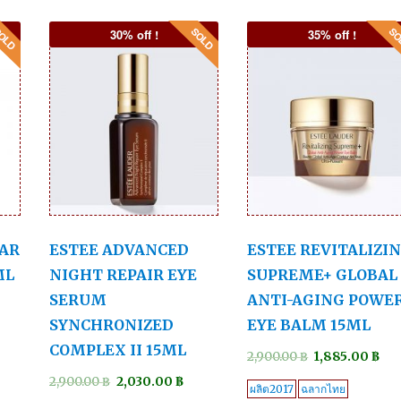
30% off !
35% off !
EAR
ESTEE ADVANCED
ESTEE REVITALIZI
ML
NIGHT REPAIR EYE
SUPREME+ GLOBAL
SERUM
ANTI-AGING POWE
SYNCHRONIZED
EYE BALM 15ML
COMPLEX II 15ML
2,900.00
฿
1,885.00
฿
2,900.00
฿
2,030.00
฿
ผลิต2017
ฉลากไทย