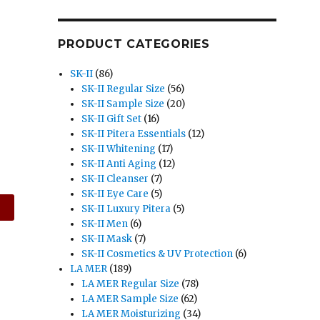
PRODUCT CATEGORIES
SK-II
(86)
SK-II Regular Size
(56)
SK-II Sample Size
(20)
SK-II Gift Set
(16)
SK-II Pitera Essentials
(12)
SK-II Whitening
(17)
SK-II Anti Aging
(12)
SK-II Cleanser
(7)
SK-II Eye Care
(5)
SK-II Luxury Pitera
(5)
SK-II Men
(6)
SK-II Mask
(7)
SK-II Cosmetics & UV Protection
(6)
LA MER
(189)
LA MER Regular Size
(78)
LA MER Sample Size
(62)
LA MER Moisturizing
(34)