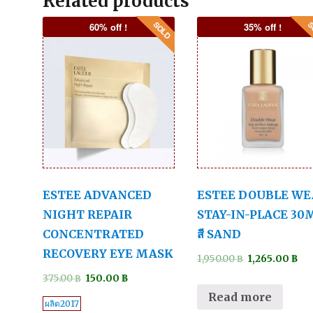
Related products
60% off !
35% off !
ESTEE ADVANCED
ESTEE DOUBLE W
NIGHT REPAIR
STAY-IN-PLACE 30
CONCENTRATED
สี SAND
RECOVERY EYE MASK
1,950.00
฿
1,265.00
฿
375.00
฿
150.00
฿
Read more
ผลิต2017