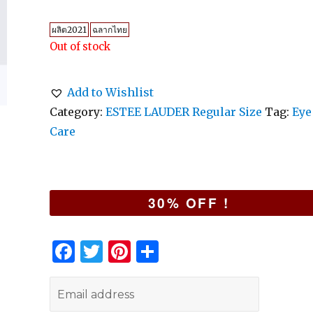
ผลิต2021
ฉลากไทย
Out of stock
Add to Wishlist
Category:
ESTEE LAUDER Regular Size
Tag:
Eye
Care
30% OFF !
F
T
Pi
S
a
w
n
h
c
it
te
ar