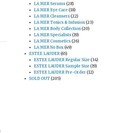
LA MER Serums
(28)
LA MER Eye Care
(18)
LA MER Cleansers
(22)
LA MER Tonics & Infusion
(23)
LA MER Body Collection
(20)
LA MER Specialists
(19)
LA MER Cosmetics
(26)
LA MER No Box
(49)
ESTEE LAUDER
(65)
ESTEE LAUDER Regular Size
(34)
ESTEE LAUDER Sample Size
(19)
ESTEE LAUDER Pre-Order
(12)
SOLD OUT
(205)
า