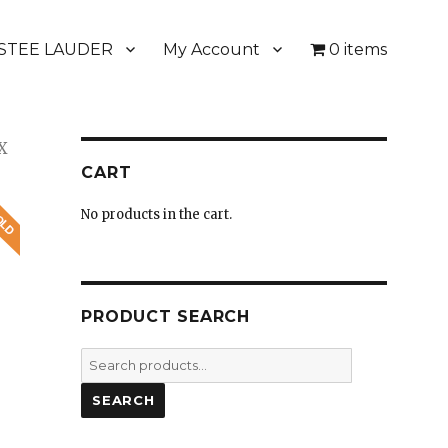
STEE LAUDER
My Account
0 items
X
CART
No products in the cart.
PRODUCT SEARCH
Search
for:
SEARCH