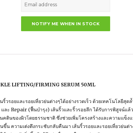
c
it
te
ar
e
te
re
e
b
r
st
o
o
k
NKLE LIFTING/FIRMING SERUM 50ML
เส้นริ้วรอยและรอยเหี่ยวย่นต่างๆได้อย่างรวดเร็ว ด้วยเทคโนโลยีสุดล้
ละ Repair (ฟื้นบำรุง) เส้นริ้วและริ้วรอยลึก ได้รับการพิสูจน์แล้ว
นคตินของผิวโดยธรรมชาติ ซึ่งช่วยเพิ่มโครงสร้างและความแข็งแ
น่นขึ้น ความเต่งตึงกระชับกลับคืนมา เส้นริ้วรอยและรอยเหี่ยวย่นต่า