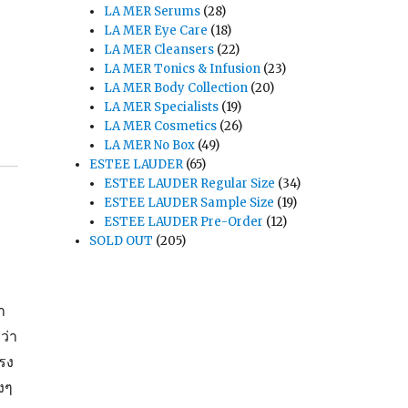
LA MER Serums
(28)
LA MER Eye Care
(18)
LA MER Cleansers
(22)
LA MER Tonics & Infusion
(23)
LA MER Body Collection
(20)
LA MER Specialists
(19)
LA MER Cosmetics
(26)
LA MER No Box
(49)
ESTEE LAUDER
(65)
ESTEE LAUDER Regular Size
(34)
ESTEE LAUDER Sample Size
(19)
ESTEE LAUDER Pre-Order
(12)
SOLD OUT
(205)
ำ
ว่า
รง
งๆ