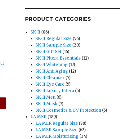
PRODUCT CATEGORIES
SK-II
(86)
SK-II Regular Size
(56)
SK-II Sample Size
(20)
SK-II Gift Set
(16)
SK-II Pitera Essentials
(12)
ti
SK-II Whitening
(17)
SK-II Anti Aging
(12)
SK-II Cleanser
(7)
SK-II Eye Care
(5)
SK-II Luxury Pitera
(5)
SK-II Men
(6)
SK-II Mask
(7)
SK-II Cosmetics & UV Protection
(6)
LA MER
(189)
LA MER Regular Size
(78)
LA MER Sample Size
(62)
LA MER Moisturizing
(34)