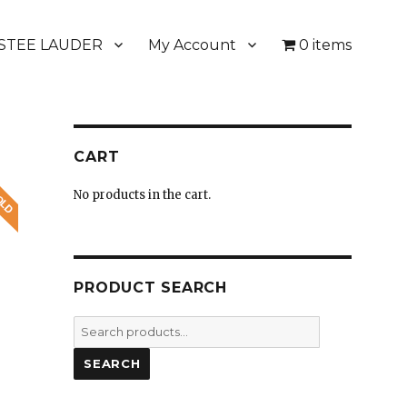
STEE LAUDER
My Account
0 items
CART
No products in the cart.
PRODUCT SEARCH
Search
for:
SEARCH