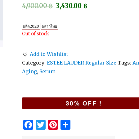
4,900.00
฿
3,430.00
฿
ผลิต2020
ฉลากไทย
Out of stock
Add to Wishlist
Category:
ESTEE LAUDER Regular Size
Tags:
An
Aging
,
Serum
30% OFF !
F
T
Pi
S
a
w
n
h