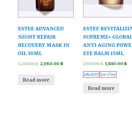
ESTEE ADVANCED
ESTEE REVITALIZI
NIGHT REPAIR
SUPREME+ GLOBA
RECOVERY MASK IN
ANTI-AGING POWE
OIL 30ML
EYE BALM 15ML
3,200.00
฿
2,080.00
฿
2,900.00
฿
1,885.00
฿
ผลิต2017
ฉลากไทย
Read more
Read more