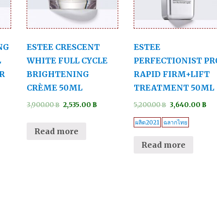
NG
ESTEE CRESCENT
ESTEE
L
WHITE FULL CYCLE
PERFECTIONIST PR
R
BRIGHTENING
RAPID FIRM+LIFT
CRÈME 50ML
TREATMENT 50ML
3,900.00
฿
2,535.00
฿
5,200.00
฿
3,640.00
฿
ผลิต2021
ฉลากไทย
Read more
Read more