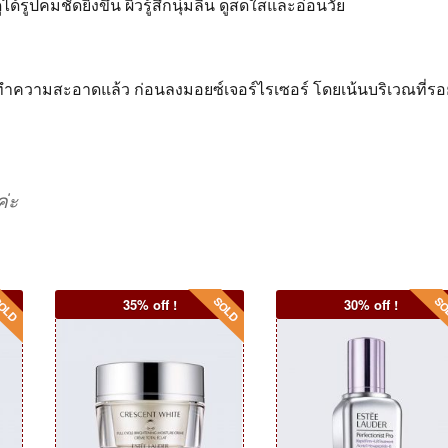
รูปคมชัดยิ่งขึ้น ผิวรู้สึกนุ่มลื่น ดูสดใสและอ่อนวัย
ี่ทำความสะอาดแล้ว ก่อนลงมอยซ์เจอร์ไรเซอร์ โดยเน้นบริเวณที่รอ
ค่ะ
35% off !
30% off !