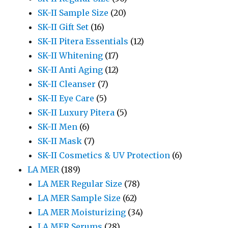
SK-II Sample Size
(20)
SK-II Gift Set
(16)
SK-II Pitera Essentials
(12)
SK-II Whitening
(17)
SK-II Anti Aging
(12)
SK-II Cleanser
(7)
SK-II Eye Care
(5)
SK-II Luxury Pitera
(5)
SK-II Men
(6)
SK-II Mask
(7)
SK-II Cosmetics & UV Protection
(6)
LA MER
(189)
LA MER Regular Size
(78)
LA MER Sample Size
(62)
LA MER Moisturizing
(34)
LA MER Serums
(28)