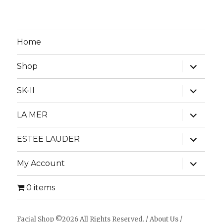
Home
expand
Shop
child
menu
expand
SK-II
child
menu
expand
LA MER
child
menu
expand
ESTEE LAUDER
child
menu
expand
My Account
child
menu
0 items
Facial Shop
©2026 All Rights Reserved. /
About Us
/