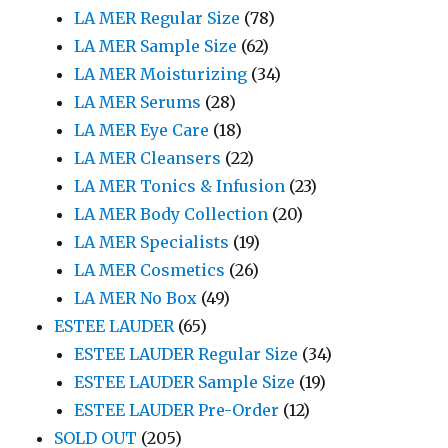
LA MER Regular Size
(78)
LA MER Sample Size
(62)
LA MER Moisturizing
(34)
LA MER Serums
(28)
LA MER Eye Care
(18)
LA MER Cleansers
(22)
LA MER Tonics & Infusion
(23)
LA MER Body Collection
(20)
LA MER Specialists
(19)
LA MER Cosmetics
(26)
LA MER No Box
(49)
ESTEE LAUDER
(65)
ESTEE LAUDER Regular Size
(34)
ESTEE LAUDER Sample Size
(19)
ESTEE LAUDER Pre-Order
(12)
SOLD OUT
(205)