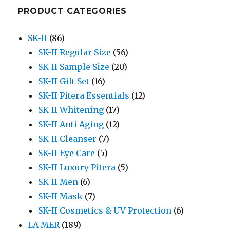
PRODUCT CATEGORIES
SK-II
(86)
SK-II Regular Size
(56)
SK-II Sample Size
(20)
SK-II Gift Set
(16)
SK-II Pitera Essentials
(12)
SK-II Whitening
(17)
SK-II Anti Aging
(12)
SK-II Cleanser
(7)
SK-II Eye Care
(5)
SK-II Luxury Pitera
(5)
SK-II Men
(6)
SK-II Mask
(7)
SK-II Cosmetics & UV Protection
(6)
LA MER
(189)