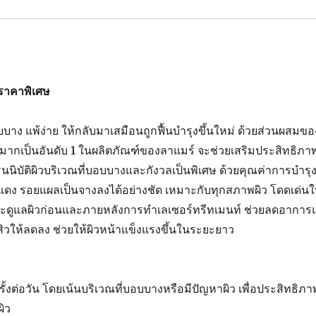
k
าคาพิเศษ
บอบบาง แพ้ง่าย ให้กลับมาเสมือนถูกฟื้นบำรุงขึ้นใหม่ ด้วยส่วนผสมขอ
ากเป็นอันดับ 1 ในผลิตภัณฑ์ของลาแมร์ จะช่วยเสริมประสิทธิภา
บัติผิวบริเวณที่บอบบางและกังวลเป็นพิเศษ ด้วยคุณค่าการบำรุ
ยแดง รอยแผลเป็นจางลงได้อย่างชัด เหมาะกับทุกสภาพผิว โดดเด่น
ิวและดูแลผิวก่อนและภายหลังการทำเลเซอร์ทรีทเมนท์ ช่วยลดอาการแ
วให้ลดลง ช่วยให้ผิวหน้าแข็งแรงขึ้นในระยะยาว
้งต่อวัน โดยเน้นบริเวณที่บอบบางหรือมีปัญหาผิว เพื่อประสิทธิภา
ผิว