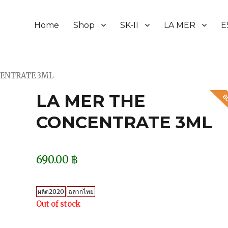
Home
Shop
SK-II
LA MER
E
CENTRATE 3ML
LA MER THE
CONCENTRATE 3ML
690.00
฿
ผลิต2020
ฉลากไทย
Out of stock