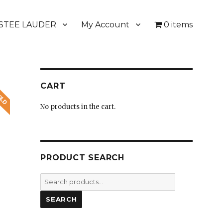
STEE LAUDER
My Account
0 items
CART
No products in the cart.
PRODUCT SEARCH
Search
for:
SEARCH