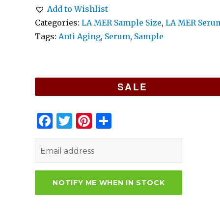
Add to Wishlist
Categories:
LA MER Sample Size
,
LA MER Seru
Tags:
Anti Aging
,
Serum
,
Sample
SALE
F
T
Pi
S
a
w
n
h
c
it
te
ar
e
te
re
e
b
r
st
o
o