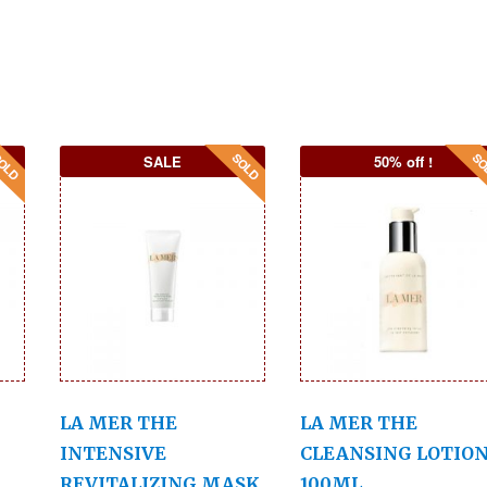
SALE
50% off !
LA MER THE
LA MER THE
INTENSIVE
CLEANSING LOTIO
REVITALIZING MASK
100ML