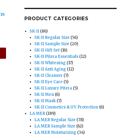
ms
PRODUCT CATEGORIES
SK-II
(86)
SK-II Regular Size
(56)
SK-II Sample Size
(20)
SK-II Gift Set
(16)
SK-II Pitera Essentials
(12)
SK-II Whitening
(17)
SK-II Anti Aging
(12)
SK-II Cleanser
(7)
SK-II Eye Care
(5)
SK-II Luxury Pitera
(5)
SK-II Men
(6)
SK-II Mask
(7)
SK-II Cosmetics & UV Protection
(6)
LA MER
(189)
LA MER Regular Size
(78)
LA MER Sample Size
(62)
LA MER Moisturizing
(34)