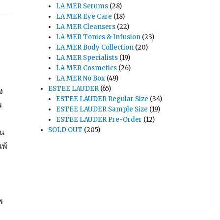
LA MER Serums
(28)
LA MER Eye Care
(18)
LA MER Cleansers
(22)
LA MER Tonics & Infusion
(23)
LA MER Body Collection
(20)
LA MER Specialists
(19)
LA MER Cosmetics
(26)
LA MER No Box
(49)
ESTEE LAUDER
(65)
ง
ESTEE LAUDER Regular Size
(34)
พ
ESTEE LAUDER Sample Size
(19)
ง
ESTEE LAUDER Pre-Order
(12)
SOLD OUT
(205)
ใน
พ้
พ