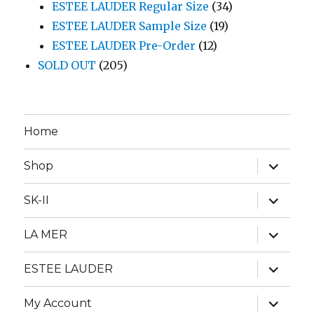
ESTEE LAUDER Regular Size
(34)
ESTEE LAUDER Sample Size
(19)
ESTEE LAUDER Pre-Order
(12)
SOLD OUT
(205)
Home
expand
Shop
child
menu
expand
SK-II
child
menu
expand
LA MER
child
menu
expand
ESTEE LAUDER
child
menu
expand
My Account
child