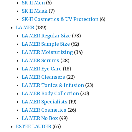
SK-II Men
(6)
SK-II Mask
(7)
SK-II Cosmetics & UV Protection
(6)
LA MER
(189)
LA MER Regular Size
(78)
LA MER Sample Size
(62)
LA MER Moisturizing
(34)
LA MER Serums
(28)
LA MER Eye Care
(18)
LA MER Cleansers
(22)
LA MER Tonics & Infusion
(23)
LA MER Body Collection
(20)
LA MER Specialists
(19)
LA MER Cosmetics
(26)
LA MER No Box
(49)
ESTEE LAUDER
(65)