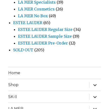
LA MER Specialists
(19)
LA MER Cosmetics
(26)
LA MER No Box
(49)
ESTEE LAUDER
(65)
ESTEE LAUDER Regular Size
(34)
ESTEE LAUDER Sample Size
(19)
ESTEE LAUDER Pre-Order
(12)
SOLD OUT
(205)
Home
expand
Shop
child
menu
expand
SK-II
child
menu
expand
LA MER