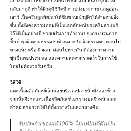
อย่างล้ำลึก ให้ผิวเรียบเนียน กระจ่างใส ฟื้นบำรุงผิวให้
กลับมาดูดี ทำให้ผิวดูมีชีวิตชีวา เปล่งประกาย แลดูอ่อน
เยาว์ เนื้อครีมถูกพัฒนาให้ซึมซาบเข้าสู่ผิวได้ง่ายดายยิ่ง
ขึ้น ทั้งยังคงความหอมที่เป็นเอกลักษณ์ของครีมลาแมร์
ไว้ได้เป็นอย่างดี ช่วยเสริมการทำงานของกระบวนการ
ฟื้นบำรุงผิวตามธรรมชาติ เหมาะกับ ผิวธรรมดา ค่อนไป
ทางแห้ง หรือ ผิวผสม ค่อนไปทางมัน ที่ต้องการความ
ชุ่มชื่นพอประมาณ และความสะดวกรวดเร็วในการใช้
โดยไม่ต้องวอร์มครีม
วิธีใช้
แตะเนื้อผลิตภัณฑ์เล็กน้อยบริเวณปลายนิ้วทั้งสองข้าง
จากนั้นจึงกดแตะเนื้อผลิตภัณฑ์เบาๆ ลงบนผิวหน้าและ
ลำคอ สามารถใช้ได้ทั้งกลางวันและกลางคืน
รับประกันของแท้ 100% ไม่แท้ยินดีคืนเงิน