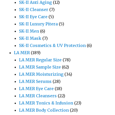
SK-II Anti Aging
(12)
SK-II Cleanser
(7)
SK-II Eye Care
(5)
SK-II Luxury Pitera
(5)
SK-II Men
(6)
SK-II Mask
(7)
SK-II Cosmetics & UV Protection
(6)
LA MER
(189)
LA MER Regular Size
(78)
LA MER Sample Size
(62)
LA MER Moisturizing
(34)
LA MER Serums
(28)
LA MER Eye Care
(18)
LA MER Cleansers
(22)
LA MER Tonics & Infusion
(23)
LA MER Body Collection
(20)