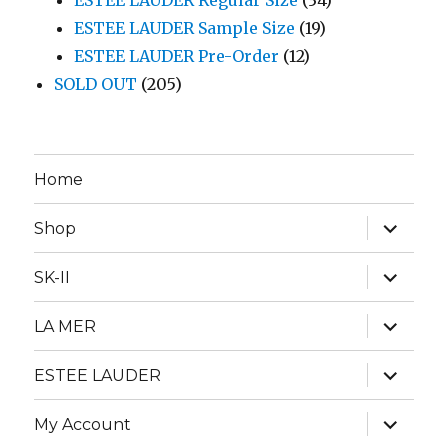
ESTEE LAUDER Regular Size
(34)
ESTEE LAUDER Sample Size
(19)
ESTEE LAUDER Pre-Order
(12)
SOLD OUT
(205)
Home
expand
Shop
child
menu
expand
SK-II
child
menu
expand
LA MER
child
menu
expand
ESTEE LAUDER
child
menu
expand
My Account
child