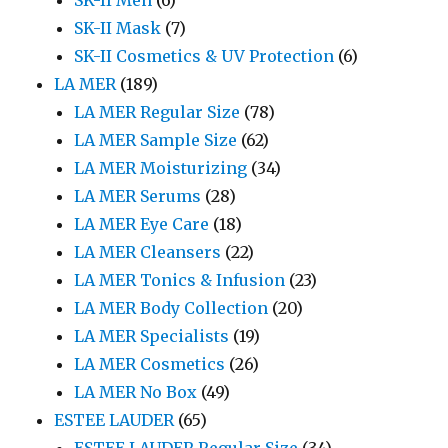
SK-II Men
(6)
SK-II Mask
(7)
SK-II Cosmetics & UV Protection
(6)
LA MER
(189)
LA MER Regular Size
(78)
LA MER Sample Size
(62)
LA MER Moisturizing
(34)
LA MER Serums
(28)
LA MER Eye Care
(18)
LA MER Cleansers
(22)
LA MER Tonics & Infusion
(23)
LA MER Body Collection
(20)
LA MER Specialists
(19)
LA MER Cosmetics
(26)
LA MER No Box
(49)
ESTEE LAUDER
(65)