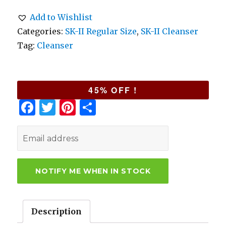
Add to Wishlist
Categories:
SK-II Regular Size
,
SK-II Cleanser
Tag:
Cleanser
45% OFF !
F
T
Pi
S
a
w
n
h
c
it
te
ar
e
te
re
e
b
r
st
o
o
Description
k