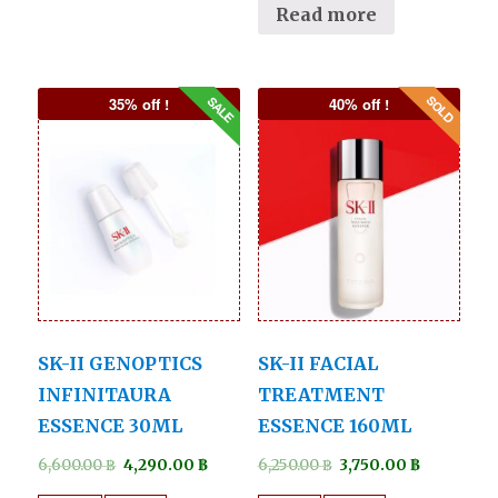
Read more
35% off !
40% off !
SK-II GENOPTICS
SK-II FACIAL
INFINITAURA
TREATMENT
ESSENCE 30ML
ESSENCE 160ML
6,600.00
฿
4,290.00
฿
6,250.00
฿
3,750.00
฿