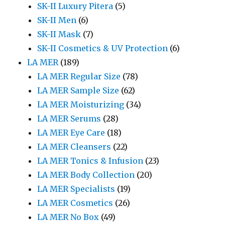
SK-II Luxury Pitera
(5)
SK-II Men
(6)
SK-II Mask
(7)
SK-II Cosmetics & UV Protection
(6)
LA MER
(189)
LA MER Regular Size
(78)
LA MER Sample Size
(62)
LA MER Moisturizing
(34)
LA MER Serums
(28)
LA MER Eye Care
(18)
LA MER Cleansers
(22)
LA MER Tonics & Infusion
(23)
LA MER Body Collection
(20)
LA MER Specialists
(19)
LA MER Cosmetics
(26)
LA MER No Box
(49)