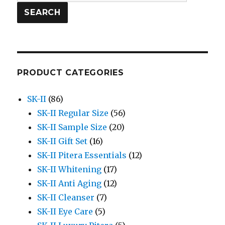
for:
SEARCH
PRODUCT CATEGORIES
SK-II
(86)
SK-II Regular Size
(56)
SK-II Sample Size
(20)
SK-II Gift Set
(16)
SK-II Pitera Essentials
(12)
SK-II Whitening
(17)
SK-II Anti Aging
(12)
SK-II Cleanser
(7)
SK-II Eye Care
(5)