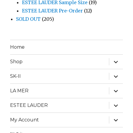
ESTEE LAUDER Sample Size
(19)
ESTEE LAUDER Pre-Order
(12)
SOLD OUT
(205)
Home
expand
Shop
child
menu
expand
SK-II
child
menu
expand
LA MER
child
menu
expand
ESTEE LAUDER
child
menu
expand
My Account
child
menu