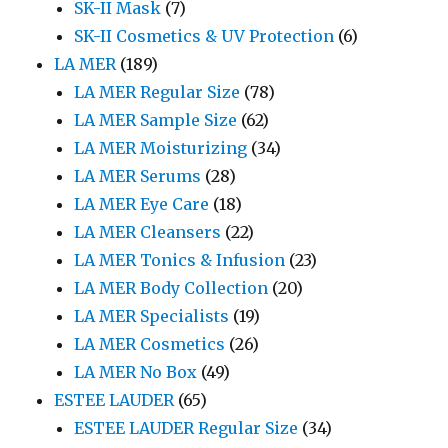
SK-II Mask
(7)
SK-II Cosmetics & UV Protection
(6)
LA MER
(189)
LA MER Regular Size
(78)
LA MER Sample Size
(62)
LA MER Moisturizing
(34)
LA MER Serums
(28)
LA MER Eye Care
(18)
LA MER Cleansers
(22)
LA MER Tonics & Infusion
(23)
LA MER Body Collection
(20)
LA MER Specialists
(19)
LA MER Cosmetics
(26)
LA MER No Box
(49)
ESTEE LAUDER
(65)
ESTEE LAUDER Regular Size
(34)