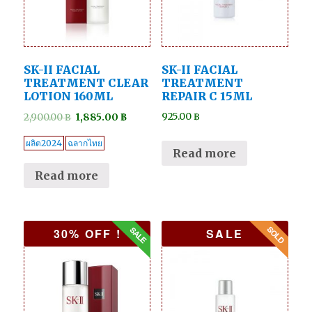
SK-II FACIAL
SK-II FACIAL
TREATMENT CLEAR
TREATMENT
LOTION 160ML
REPAIR C 15ML
925.00
฿
2,900.00
฿
1,885.00
฿
ผลิต2024
ฉลากไทย
Read more
Read more
30% OFF !
SALE