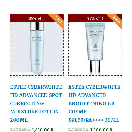
35% off !
35% off !
ESTEE CYBERWHITE
ESTEE CYBERWHITE
HD ADVANCED SPOT
HD ADVANCED
CORRECTING
BRIGHTENING BB
MOISTURE LOTION
CREME
200ML
SPF50/PA++++ 30ML
2,200.00
฿
1,430.00
฿
2,000.00
฿
1,300.00
฿