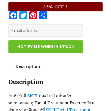
35% OFF !
F
T
Pi
S
a
w
n
h
c
it
te
ar
e
te
re
e
b
r
st
o
o
Description
k
Description
สินค้ารุ่นนี้
SK-II
หมดโปรโมชั่นแล้ว
พบกับเอสเค-ทู Facial Treatment Essence ใหม่
ล่าสุด ราคาพิเศษได้ที่
SK-II Facial Treatment