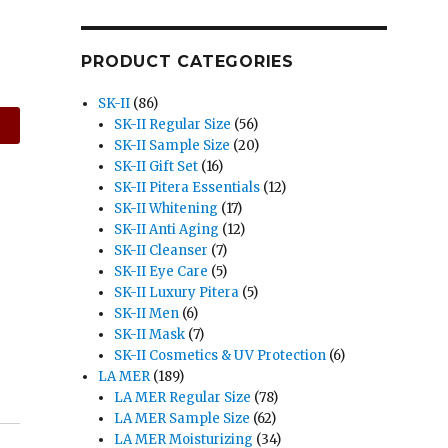
PRODUCT CATEGORIES
SK-II
(86)
SK-II Regular Size
(56)
SK-II Sample Size
(20)
SK-II Gift Set
(16)
SK-II Pitera Essentials
(12)
SK-II Whitening
(17)
SK-II Anti Aging
(12)
SK-II Cleanser
(7)
SK-II Eye Care
(5)
SK-II Luxury Pitera
(5)
SK-II Men
(6)
SK-II Mask
(7)
SK-II Cosmetics & UV Protection
(6)
LA MER
(189)
LA MER Regular Size
(78)
LA MER Sample Size
(62)
LA MER Moisturizing
(34)