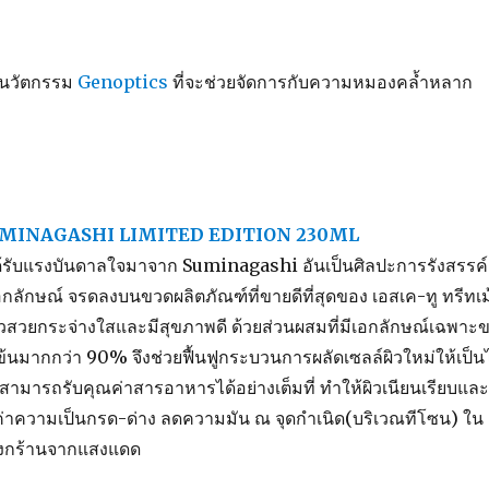
วยนวัตกรรม
Genoptics
ที่จะช่วยจัดการกับความหมองคล้ำหลาก
UMINAGASHI LIMITED EDITION 230ML
่ได้รับแรงบันดาลใจมาจาก Suminagashi อันเป็นศิลปะการรังสรรค์
เอกลักษณ์ จรดลงบนขวดผลิตภัณฑ์ที่ขายดีที่สุดของ เอสเค-ทู ทรีทเ
ับผิวสวยกระจ่างใสและมีสุขภาพดี ด้วยส่วนผสมที่มีเอกลักษณ์เฉพาะ
ข้นมากกว่า 90% จึงช่วยฟื้นฟูกระบวนการผลัดเซลล์ผิวใหม่ให้เป็น
มารถรับคุณค่าสารอาหารได้อย่างเต็มที่ ทำให้ผิวเนียนเรียบแล
องค่าความเป็นกรด-ด่าง ลดความมัน ณ จุดกำเนิด(บริเวณทีโซน) ใน
แห้งกร้านจากแสงแดด