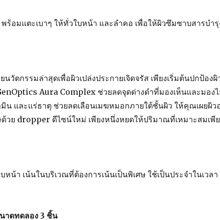
้อมแตะเบาๆ ให้ทั่วใบหน้า และลำคอ เพื่อให้ผิวซึมซาบสารบำรุ
ัตกรรมล่าสุดเพื่อผิวเปล่งประกายเจิดจรัส เพียงเริ่มต้นปกป้องผิ
 GenOptics Aura Complex ช่วยลดจุดด่างดำที่มองเห็นและมองไ
ามิน และแร่ธาตุ ช่วยลดเลือนเมฆหมอกภายใต้ชั้นผิว ให้คุณเผยผิว
เศษด้วย dropper ดีไซน์ใหม่ เพียงหนึ่งหยดให้ปริมาณที่เหมาะสมเพี
ใบหน้า เน้นในบริเวณที่ต้องการเน้นเป็นพิเศษ ใช้เป็นประจำในเวลา
นาดทดลอง 3 ชิ้น