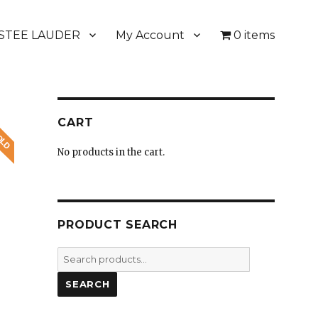
STEE LAUDER
My Account
0 items
CART
No products in the cart.
PRODUCT SEARCH
Search
for:
SEARCH