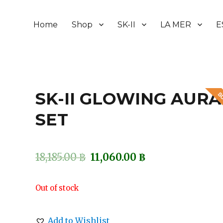
Home
Shop
SK-II
LA MER
E
SK-II GLOWING AURA
SET
18,185.00
฿
11,060.00
฿
Out of stock
Add to Wishlist