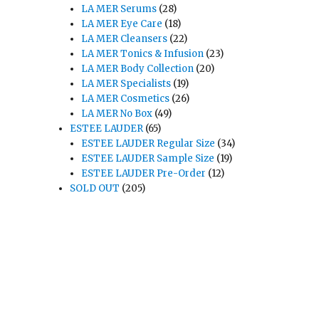
LA MER Serums
(28)
LA MER Eye Care
(18)
LA MER Cleansers
(22)
LA MER Tonics & Infusion
(23)
LA MER Body Collection
(20)
LA MER Specialists
(19)
LA MER Cosmetics
(26)
LA MER No Box
(49)
ESTEE LAUDER
(65)
ESTEE LAUDER Regular Size
(34)
ESTEE LAUDER Sample Size
(19)
ESTEE LAUDER Pre-Order
(12)
SOLD OUT
(205)