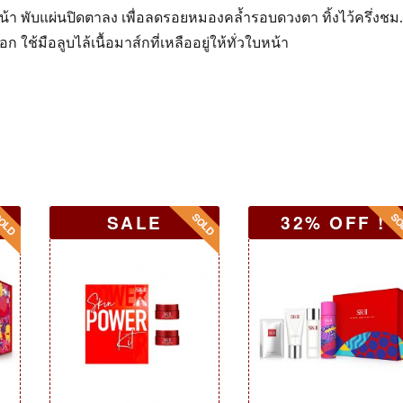
า พับแผ่นปิดตาลง เพื่อลดรอยหมองคล้ำรอบดวงตา ทิ้งไว้ครึ่งชม
ช้มือลูบไล้เนื้อมาส์กที่เหลืออยู่ให้ทั่วใบหน้า
SALE
32% OFF !