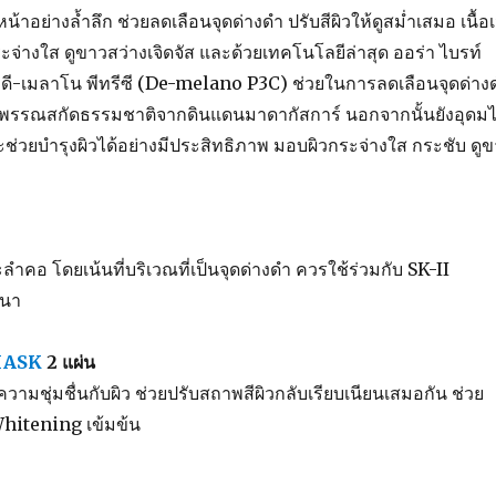
หน้าอย่างล้ำลึก ช่วยลดเลือนจุดด่างดำ ปรับสีผิวให้ดูสม่ำเสมอ เนื้อ
ระจ่างใส ดูขาวสว่างเจิดจัส และด้วยเทคโนโลยีล่าสุด ออร่า ไบรท์
 ดี-เมลาโน พีทรีซี (De-melano P3C) ช่วยในการลดเลือนจุดด่าง
พืชพรรณสกัดธรรมชาติจากดินแดนมาดากัสการ์ นอกจากนั้นยังอุดม
ะช่วยบำรุงผิวได้อย่างมีประสิทธิภาพ มอบผิวกระจ่างใส กระชับ ดู
ำคอ โดยเน้นที่บริเวณที่เป็นจุดด่างดำ ควรใช้ร่วมกับ SK-II
ถนา
MASK
2 แผ่น
ความชุ่มชื่นกับผิว ช่วยปรับสถาพสีผิวกลับเรียบเนียนเสมอกัน ช่วย
Whitening เข้มข้น