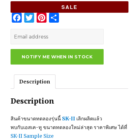
SALE
F
T
Pi
S
a
w
n
h
c
it
te
ar
e
te
re
e
b
r
st
o
o
Description
k
Description
สินค้าขนาดทดลองรุ่นนี้
SK-II
เลิกผลิตแล้ว
พบกับเอสเค-ทู ขนาดทดลองใหม่ล่าสุด ราคาพิเศษ ได้ที่
SK-II Sample Size