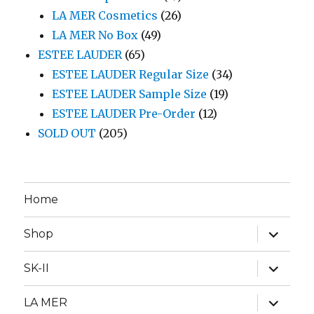
LA MER Cosmetics
(26)
LA MER No Box
(49)
ESTEE LAUDER
(65)
ESTEE LAUDER Regular Size
(34)
ESTEE LAUDER Sample Size
(19)
ESTEE LAUDER Pre-Order
(12)
SOLD OUT
(205)
Home
expand
Shop
child
menu
expand
SK-II
child
menu
expand
LA MER
child