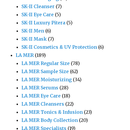
SK-II Cleanser
(7)
SK-II Eye Care
(5)
SK-II Luxury Pitera
(5)
SK-II Men
(6)
SK-II Mask
(7)
SK-II Cosmetics & UV Protection
(6)
LA MER
(189)
LA MER Regular Size
(78)
LA MER Sample Size
(62)
LA MER Moisturizing
(34)
LA MER Serums
(28)
LA MER Eye Care
(18)
LA MER Cleansers
(22)
LA MER Tonics & Infusion
(23)
LA MER Body Collection
(20)
LA MER Specialists
(19)