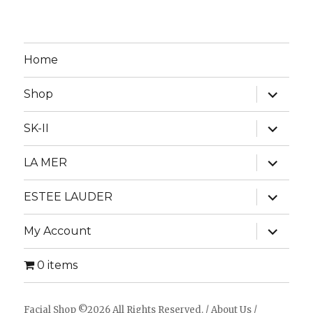
Home
expand
Shop
child
menu
expand
SK-II
child
menu
expand
LA MER
child
menu
expand
ESTEE LAUDER
child
menu
expand
My Account
child
menu
0 items
Facial Shop
©2026 All Rights Reserved. /
About Us
/