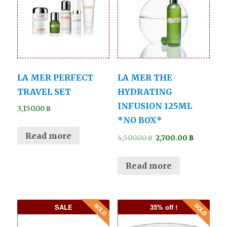
LA MER PERFECT
LA MER THE
TRAVEL SET
HYDRATING
INFUSION 125ML
3,150.00
฿
*NO BOX*
Read more
4,500.00
฿
2,700.00
฿
Read more
SALE
35% off !