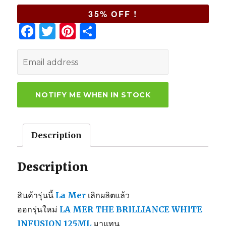
35% OFF !
F
T
Pi
S
a
w
n
h
c
it
te
ar
e
te
re
e
b
r
st
o
o
Description
k
Description
สินค้ารุ่นนี้
La Mer
เลิกผลิตแล้ว
ออกรุ่นใหม่
LA MER THE BRILLIANCE WHITE
INFUSION 125ML
มาแทน