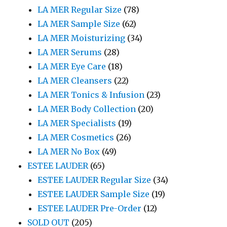
LA MER Regular Size
(78)
LA MER Sample Size
(62)
LA MER Moisturizing
(34)
LA MER Serums
(28)
LA MER Eye Care
(18)
LA MER Cleansers
(22)
LA MER Tonics & Infusion
(23)
LA MER Body Collection
(20)
LA MER Specialists
(19)
LA MER Cosmetics
(26)
LA MER No Box
(49)
ESTEE LAUDER
(65)
ESTEE LAUDER Regular Size
(34)
ESTEE LAUDER Sample Size
(19)
ESTEE LAUDER Pre-Order
(12)
SOLD OUT
(205)