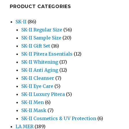
PRODUCT CATEGORIES
SK-II
(86)
SK-II Regular Size
(56)
SK-II Sample Size
(20)
SK-II Gift Set
(16)
SK-II Pitera Essentials
(12)
SK-II Whitening
(17)
SK-II Anti Aging
(12)
SK-II Cleanser
(7)
SK-II Eye Care
(5)
SK-II Luxury Pitera
(5)
SK-II Men
(6)
SK-II Mask
(7)
SK-II Cosmetics & UV Protection
(6)
LA MER
(189)