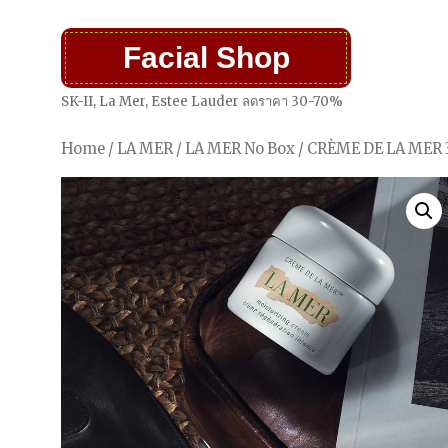
Facial Shop
SK-II, La Mer, Estee Lauder ลดราคา 30-70%
Home
/
LA MER
/
LA MER No Box
/ CRÈME DE LA MER