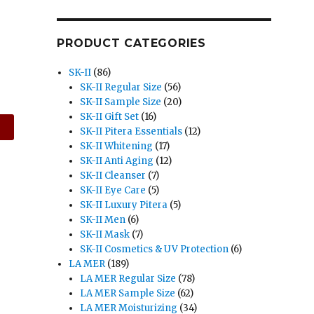
PRODUCT CATEGORIES
SK-II
(86)
SK-II Regular Size
(56)
SK-II Sample Size
(20)
SK-II Gift Set
(16)
SK-II Pitera Essentials
(12)
SK-II Whitening
(17)
SK-II Anti Aging
(12)
SK-II Cleanser
(7)
SK-II Eye Care
(5)
SK-II Luxury Pitera
(5)
SK-II Men
(6)
SK-II Mask
(7)
SK-II Cosmetics & UV Protection
(6)
LA MER
(189)
LA MER Regular Size
(78)
LA MER Sample Size
(62)
LA MER Moisturizing
(34)