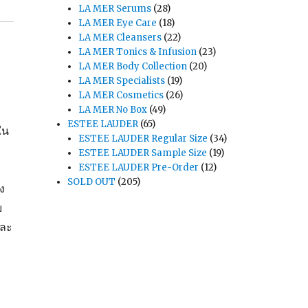
LA MER Serums
(28)
LA MER Eye Care
(18)
LA MER Cleansers
(22)
LA MER Tonics & Infusion
(23)
LA MER Body Collection
(20)
LA MER Specialists
(19)
LA MER Cosmetics
(26)
LA MER No Box
(49)
ESTEE LAUDER
(65)
ใน
ESTEE LAUDER Regular Size
(34)
ESTEE LAUDER Sample Size
(19)
ESTEE LAUDER Pre-Order
(12)
ะ
SOLD OUT
(205)
ง
บ
และ