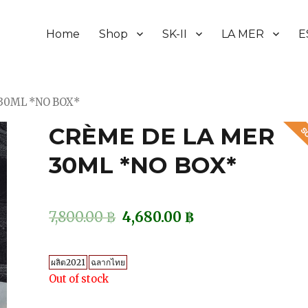
Home
Shop
SK-II
LA MER
E
 30ML *NO BOX*
CRÈME DE LA MER
30ML *NO BOX*
7,800.00
฿
4,680.00
฿
ผลิต2021
ฉลากไทย
Out of stock