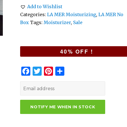
Add to Wishlist
Categories:
LA MER Moisturizing
,
LA MER No
Box
Tags:
Moisturizer
,
Sale
40% OFF !
F
T
Pi
S
a
w
n
h
c
it
te
ar
e
te
re
e
b
r
st
o
o