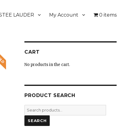
STEE LAUDER
My Account
0 items
CART
No products in the cart.
PRODUCT SEARCH
Search
for:
SEARCH