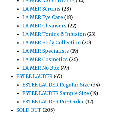
LA MER Moisturizing
(34)
LA MER Serums
(28)
LA MER Eye Care
(18)
LA MER Cleansers
(22)
LA MER Tonics & Infusion
(23)
LA MER Body Collection
(20)
LA MER Specialists
(19)
LA MER Cosmetics
(26)
LA MER No Box
(49)
ESTEE LAUDER
(65)
ESTEE LAUDER Regular Size
(34)
ESTEE LAUDER Sample Size
(19)
ESTEE LAUDER Pre-Order
(12)
SOLD OUT
(205)