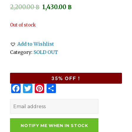
2,200.00
฿
1,430.00
฿
Out of stock
Add to Wishlist
Category:
SOLD OUT
35% OFF !
F
T
Pi
S
a
w
n
h
c
it
te
ar
e
te
re
e
b
r
st