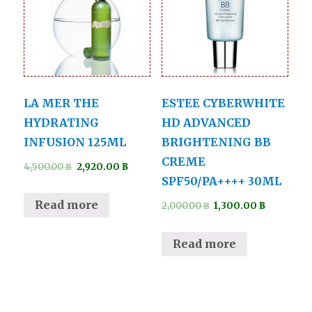
LA MER THE
ESTEE CYBERWHITE
HYDRATING
HD ADVANCED
INFUSION 125ML
BRIGHTENING BB
CREME
4,500.00
฿
2,920.00
฿
SPF50/PA++++ 30ML
Read more
2,000.00
฿
1,300.00
฿
Read more