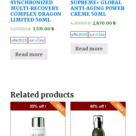
SYNCHRONIZED
SUPREME+ GLOBAL
MULTI-RECOVERY
ANTI-AGING POWER
COMPLEX DRAGON
CRÈME 50ML
LIMITED 50ML
4,100.00
฿
2,870.00
฿
5,050.00
฿
3,535.00
฿
ผลิต2020
ฉลากไทย
ผลิต2023
ฉลากไทย
Read more
Read more
Related products
35% off !
40% off !