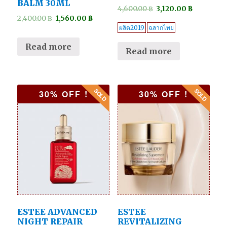
BALM 30ML
4,600.00
฿
3,120.00
฿
2,400.00
฿
1,560.00
฿
ผลิต2019
ฉลากไทย
Read more
Read more
30% OFF !
30% OFF !
ESTEE ADVANCED
ESTEE
NIGHT REPAIR
REVITALIZING