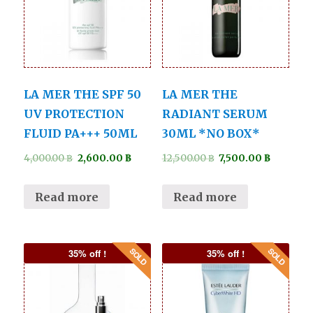
LA MER THE SPF 50
LA MER THE
UV PROTECTION
RADIANT SERUM
FLUID PA+++ 50ML
30ML *NO BOX*
4,000.00
฿
2,600.00
฿
12,500.00
฿
7,500.00
฿
Read more
Read more
35% off !
35% off !