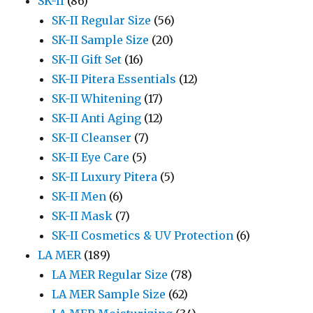
SK-II
(86)
SK-II Regular Size
(56)
SK-II Sample Size
(20)
SK-II Gift Set
(16)
SK-II Pitera Essentials
(12)
SK-II Whitening
(17)
SK-II Anti Aging
(12)
SK-II Cleanser
(7)
SK-II Eye Care
(5)
SK-II Luxury Pitera
(5)
SK-II Men
(6)
SK-II Mask
(7)
SK-II Cosmetics & UV Protection
(6)
LA MER
(189)
LA MER Regular Size
(78)
LA MER Sample Size
(62)