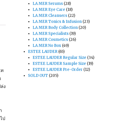
LA MER Serums
(28)
LA MER Eye Care
(18)
LA MER Cleansers
(22)
LA MER Tonics & Infusion
(23)
LA MER Body Collection
(20)
LA MER Specialists
(19)
LA MER Cosmetics
(26)
LA MER No Box
(49)
ESTEE LAUDER
(65)
ESTEE LAUDER Regular Size
(34)
ESTEE LAUDER Sample Size
(19)
ESTEE LAUDER Pre-Order
(12)
เท
SOLD OUT
(205)
ย
ล่ง
า
 ไป