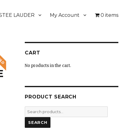
STEE LAUDER
My Account
0 items
CART
No products in the cart.
E
PRODUCT SEARCH
Search
for:
SEARCH