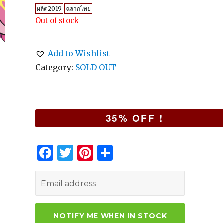
ผลิต2019
ฉลากไทย
Out of stock
Add to Wishlist
Category:
SOLD OUT
35% OFF !
F
T
Pi
S
a
w
n
h
c
it
te
ar
e
te
re
e
b
r
st