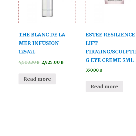
THE BLANC DE LA
ESTEE RESILIENCE
MER INFUSION
LIFT
125ML
FIRMING/SCULPTI
G EYE CREME 5ML
4,500.00
฿
2,925.00
฿
350.00
฿
Read more
Read more