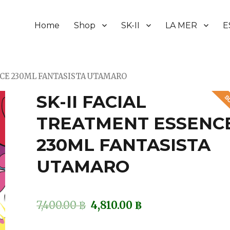
Home
Shop
SK-II
LA MER
E
ENCE 230ML FANTASISTA UTAMARO
SK-II FACIAL
TREATMENT ESSENC
230ML FANTASISTA
UTAMARO
7,400.00
฿
4,810.00
฿