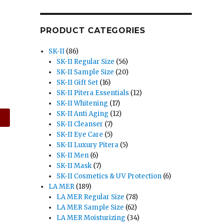
PRODUCT CATEGORIES
SK-II
(86)
SK-II Regular Size
(56)
SK-II Sample Size
(20)
SK-II Gift Set
(16)
SK-II Pitera Essentials
(12)
SK-II Whitening
(17)
SK-II Anti Aging
(12)
SK-II Cleanser
(7)
SK-II Eye Care
(5)
SK-II Luxury Pitera
(5)
SK-II Men
(6)
SK-II Mask
(7)
SK-II Cosmetics & UV Protection
(6)
LA MER
(189)
LA MER Regular Size
(78)
LA MER Sample Size
(62)
LA MER Moisturizing
(34)