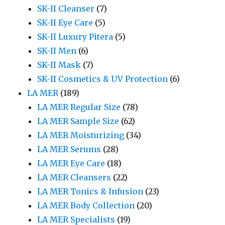
SK-II Cleanser
(7)
SK-II Eye Care
(5)
SK-II Luxury Pitera
(5)
SK-II Men
(6)
SK-II Mask
(7)
SK-II Cosmetics & UV Protection
(6)
LA MER
(189)
LA MER Regular Size
(78)
LA MER Sample Size
(62)
LA MER Moisturizing
(34)
LA MER Serums
(28)
LA MER Eye Care
(18)
LA MER Cleansers
(22)
LA MER Tonics & Infusion
(23)
LA MER Body Collection
(20)
LA MER Specialists
(19)