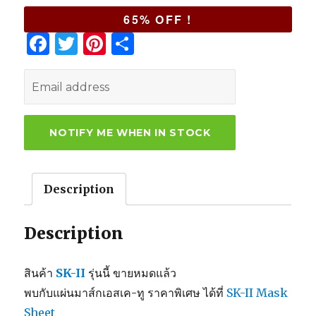
65% OFF !
F
T
Pi
S
a
w
n
h
c
it
te
ar
e
te
re
e
b
r
st
o
o
Description
k
Description
สินค้า
SK-II
รุ่นนี้ ขายหมดแล้ว
พบกับแผ่นมาส์กเอสเค-ทู ราคาพิเศษ ได้ที่
SK-II Mask
Sheet