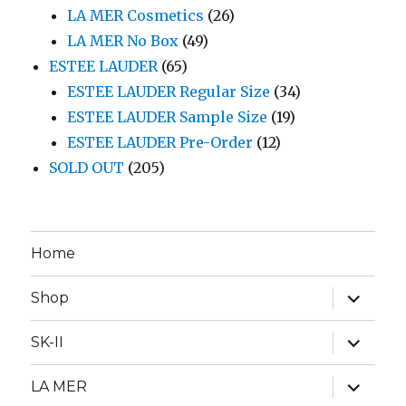
LA MER Cosmetics
(26)
LA MER No Box
(49)
ESTEE LAUDER
(65)
ESTEE LAUDER Regular Size
(34)
ESTEE LAUDER Sample Size
(19)
ESTEE LAUDER Pre-Order
(12)
SOLD OUT
(205)
Home
expand
Shop
child
menu
expand
SK-II
child
menu
expand
LA MER
child