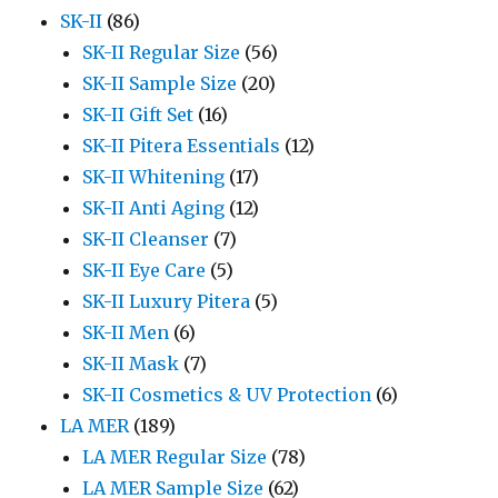
SK-II
(86)
SK-II Regular Size
(56)
SK-II Sample Size
(20)
SK-II Gift Set
(16)
SK-II Pitera Essentials
(12)
SK-II Whitening
(17)
SK-II Anti Aging
(12)
SK-II Cleanser
(7)
SK-II Eye Care
(5)
SK-II Luxury Pitera
(5)
SK-II Men
(6)
SK-II Mask
(7)
SK-II Cosmetics & UV Protection
(6)
LA MER
(189)
LA MER Regular Size
(78)
LA MER Sample Size
(62)