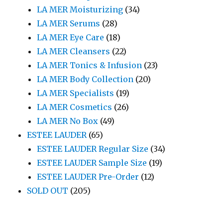
LA MER Moisturizing
(34)
LA MER Serums
(28)
LA MER Eye Care
(18)
LA MER Cleansers
(22)
LA MER Tonics & Infusion
(23)
LA MER Body Collection
(20)
LA MER Specialists
(19)
LA MER Cosmetics
(26)
LA MER No Box
(49)
ESTEE LAUDER
(65)
ESTEE LAUDER Regular Size
(34)
ESTEE LAUDER Sample Size
(19)
ESTEE LAUDER Pre-Order
(12)
SOLD OUT
(205)