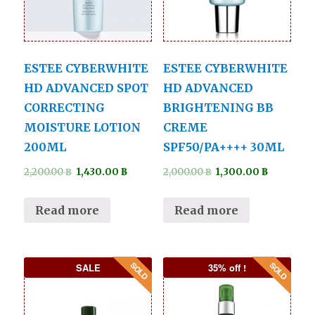
ESTEE CYBERWHITE
ESTEE CYBERWHITE
HD ADVANCED SPOT
HD ADVANCED
CORRECTING
BRIGHTENING BB
MOISTURE LOTION
CREME
200ML
SPF50/PA++++ 30ML
2,200.00
฿
1,430.00
฿
2,000.00
฿
1,300.00
฿
Read more
Read more
SALE
35% off !