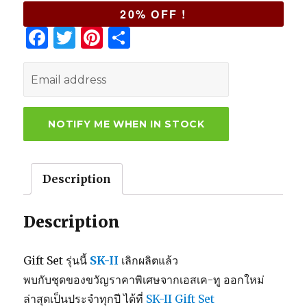
20% OFF !
F
T
Pi
S
a
w
n
h
c
it
te
ar
e
te
re
e
b
r
st
o
o
Description
k
Description
Gift Set รุ่นนี้
SK-II
เลิกผลิตแล้ว
พบกับชุดของขวัญราคาพิเศษจากเอสเค-ทู ออกใหม่
ล่าสุดเป็นประจำทุกปี ได้ที่
SK-II Gift Set